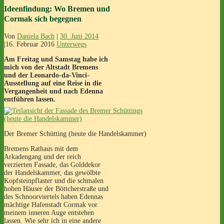
Ideenfindung: Wo Bremen und
Cormak sich begegnen
Von
Daniela Bach
|
30. Juni 2014
|
16. Februar 2016
Unterwegs
Am Freitag und Samstag habe ich
mich von der Altstadt Bremens
und der Leonardo-da-Vinci-
Ausstellung auf eine Reise in die
Vergangenheit und nach Edenna
entführen lassen.
Der Bremer Schütting (heute die Handelskammer)
Bremens Rathaus mit dem
Arkadengang und der reich
verzierten Fassade, das Golddekor
der Handelskammer, das gewölbte
Kopfsteinpflaster und die schmalen
hohen Häuser der Böttcherstraße und
des Schnoorviertels haben Edennas
mächtige Hafenstadt Cormak vor
meinem inneren Auge entstehen
lassen. Wie sehr ich in eine andere