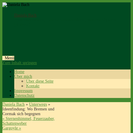
Daniela Bach
Sprachliebhaberin, Geschichtensammlerin, Weltenschöpferin
(Autorin)
Menü
Zum Inhalt springen
Home
Über mich
Über diese Seite
Kontakt
Impressum
Datenschutz
Daniela Bach
»
Unterwegs
»
Ideenfindung: Wo Bremen und
Cormak sich begegnen
«
Sternenhimmel, Feuerzauber,
Schattenweber
Gargoyle
»