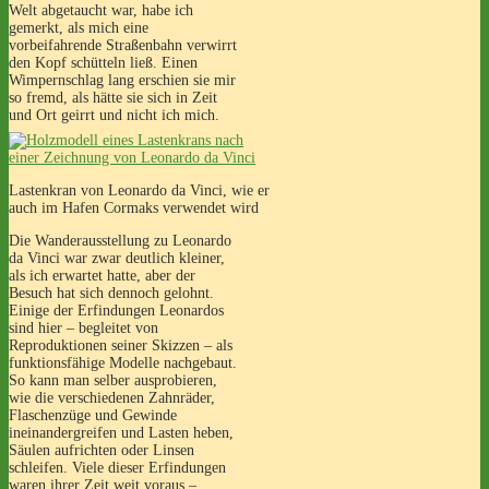
Welt abgetaucht war, habe ich
gemerkt, als mich eine
vorbeifahrende Straßenbahn verwirrt
den Kopf schütteln ließ. Einen
Wimpernschlag lang erschien sie mir
so fremd, als hätte sie sich in Zeit
und Ort geirrt und nicht ich mich.
Lastenkran von Leonardo da Vinci, wie er
auch im Hafen Cormaks verwendet wird
Die Wanderausstellung zu Leonardo
da Vinci war zwar deutlich kleiner,
als ich erwartet hatte, aber der
Besuch hat sich dennoch gelohnt.
Einige der Erfindungen Leonardos
sind hier – begleitet von
Reproduktionen seiner Skizzen – als
funktionsfähige Modelle nachgebaut.
So kann man selber ausprobieren,
wie die verschiedenen Zahnräder,
Flaschenzüge und Gewinde
ineinandergreifen und Lasten heben,
Säulen aufrichten oder Linsen
schleifen. Viele dieser Erfindungen
waren ihrer Zeit weit voraus –