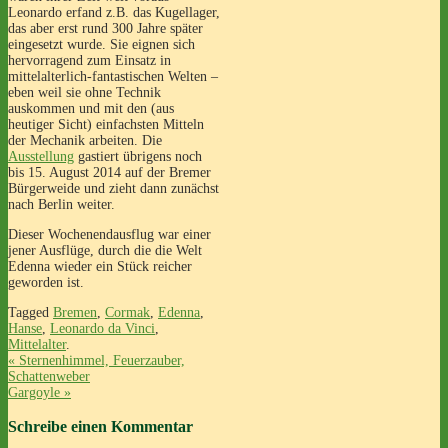
Leonardo erfand z.B. das Kugellager,
das aber erst rund 300 Jahre später
eingesetzt wurde. Sie eignen sich
hervorragend zum Einsatz in
mittelalterlich-fantastischen Welten –
eben weil sie ohne Technik
auskommen und mit den (aus
heutiger Sicht) einfachsten Mitteln
der Mechanik arbeiten. Die
Ausstellung
gastiert übrigens noch
bis 15. August 2014 auf der Bremer
Bürgerweide und zieht dann zunächst
nach Berlin weiter.
Dieser Wochenendausflug war einer
jener Ausflüge, durch die die Welt
Edenna wieder ein Stück reicher
geworden ist.
Tagged
Bremen
,
Cormak
,
Edenna
,
Hanse
,
Leonardo da Vinci
,
Mittelalter
.
«
Sternenhimmel, Feuerzauber,
Schattenweber
Gargoyle
»
Schreibe einen Kommentar