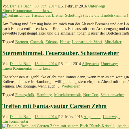
Von
Daniela Bach
|
30. Juni 2014
|
16. Februar 2016
Unterwegs
Einen Kommentar hinterlassen
Am Freitag und Samstag habe ich mich von der Altstadt Bremens und der Leo
nach Edenna entführen lassen. Bremens Rathaus mit dem Arkadengang und der
gewölbte Kopfsteinpflaster und die schmalen hohen Häuser der Böttcherstr
Tagged
Bremen
,
Cormak
,
Edenna
,
Hanse
,
Leonardo da Vinci
,
Mittelalter
Sternenhimmel, Feuerzauber, Schattenweber
Von
Daniela Bach
|
15. Juni 2014
|
15. Juni 2014
Allgemein
,
Unterwegs
Einen Kommentar hinterlassen
Die schönsten Augenblicke erlebt man immer dann, wenn man es am wenigste
Rollenspielmesse in Hamburg – willigte ich gestern ein, den Abend mit dem Au
kennen. Der sonnige, wenn auch …
Weiterlesen
→
Tagged
Fantasyfolk
,
Hamburg
,
Mittelaltermusik
,
NordCon
,
Schattenweber
Treffen mit Fantasyautor Carsten Zehm
Von
Daniela Bach
|
15. Juni 2014
|
12. März 2016
Allgemein
,
Unterwegs
Ein Kommentar