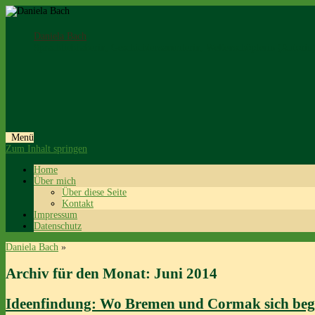
Daniela Bach
Sprachliebhaberin, Geschichtensammlerin, Weltenschöpferin (Autorin
Menü
Zum Inhalt springen
Home
Über mich
Über diese Seite
Kontakt
Impressum
Datenschutz
Daniela Bach
»
Archiv für den Monat:
Juni 2014
Ideenfindung: Wo Bremen und Cormak sich be