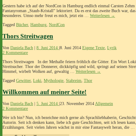
Gestern habe ich auf der NordCon in Hamburg endlich einmal Carsten Zehm k
Fantasyroman „Staub-Kristall“ lektoriert. Da es erst das zweite Buch war, das i
besonderes. Umso mehr freut es mich, jetzt ein …
Weiterlesen
→
Tagged
Bücher
,
Hamburg
,
NordCon
Thors Streitwagen
Von
Daniela Bach
|
8. Juni 2014
|
8. Juni 2014
Eigene Texte
,
Lyrik
2 Kommentare
Thors Streitwagen In der Methalle feiern fröhlich die Götter. Ein Wort Lokis
Streitsucher. Thor der Donnerer, dickköpfig und wild, springt auf seinen Stre
Himmel, wirbelt Wolken auf, gewaltig …
Weiterlesen
→
Tagged
Gewitter
,
Loki
,
Mythologie
,
Stabreim
,
Thor
Willkommen auf meiner Seite!
Von
Daniela Bach
|
5. Juni 2014
|
23. November 2014
Allgemein
2 Kommentare
Wer ich bin? Nun, ich bezeichne mich gerne als Sprachliebhaberin, Geschich
Autorin. Seit ich denken kann, liebe ich gute Geschichten, seit ich lesen kann
Erzählungen. Seit vielen Jahren wächst in mir eine Fantasywelt heran, die …