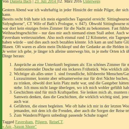
Von
Daniela Bach
|
23. Juli 2014
|
12. März 2016
Unterwegs
Gestern Abend war ich wahrhaftig in jeder Hinsicht der müde Pilger, der sich
kann.
Bereits recht früh hatte ich mein eigentliches Tagesziel erreicht: Sittingbour
Sidyngborne“, CT Wife of Bath’s Prologue, v. 847). Obwohl Sittingbourne nich
war dort kein einziges freies Zimmer für die Nacht zu bekommen. Fast fühlte
Weihnachtsgeschichte – nur dass mir auch niemand einen Stall anbot. Auch wen
Faversham weiterzuziehen. Also noch einmal rund 12 Kilometer, ein Tagespe
haben würde – und dies auch noch bezahlen könnte. Ich kam an und hatte Glü
Blasen. Oft waren es allein mein Dickkopf und der Gedanke an die Helden in
Je weiter ich gehe, je länger ich alleine unterwegs bin, in je mehr Orten ich ü
Dinge heraus:
Ansprüche an eine Unterkunft beginnen als: Ein schönes Zimmer für m
funktionierender Dusche und ein leckeres Frühstück. Was wirklich zäh
Wichtiger als alles unter 1. sind freundliche, hilfsbereite Menschen/G
Luxuszimmer, konnte aber seltsamerweise nur für drei Nächte buchen,
zu trinken, obwohl dort kein Platz mehr war, und die Gastgeber hätten
stehe. Ich muss nicht lange überlegen, wo ich mich wohler gefühlt h
Geschichten sind für mich Kraftquellen. Sie lenken mich ab, muntern 
Samweis denken, dass die Geschichten, die wirklich wichtig sind, jene
auch war.
Gefährten, die einen begleiten. Wie oft habe ich mir in der letzten Wo
jemanden, mit dem ich die Freuden, aber auch die Sorgen der Reise te
Zum Wandern/Pilgern unbedingt passende Schuhe tragen!
Tagged
Faversham
,
Pilgern
,
ReiseCT
.
«
Am „Saxon Shore“