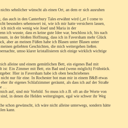
 nichts sehnlicher wünscht als einen Ort, an dem er sich ausruhen
ne, das auch in den Canterbury Tales erwähnt wird („er I come to
t besonders sehenswert ist, wie ich mir hatte versichern lassen,
 ich mich ein wenig wie Josef und Maria in der
n ich wusste, dass es keine gute Idee war, beschloss ich, bis nach
nsum, in der bloßen Hoffnung, dass ich in Faversham mehr Glück
ck, aber an meinen Füßen habe ich Blasen unter Blasen unter
 meinen geliebten Geschichten, die mich weitergehen ließen.
bernachte, umso klarer kristallisieren sich einige wirklich wichtige
ich alleine und einem gemütlichen Bett, ein eigenes Bad mit
lt ist: Ein Zimmer mit Bett, ein Bad und (wenn möglich) Frühstück.
astgeber. Hier in Faversham habe ich oben beschriebenes
 nicht nur für eine. In Rochester bot man mir in einem B&B etwas
 eher ihr eigenes Schlafzimmer geräumt, als dass ich auf der Straße
abe …
mich auf, sind mir Vorbild. So muss ich z.B. oft an die Worte von
 sind, in denen die Helden weitergingen, egal wie schwer ihr Weg
che schon gewünscht, ich wäre nicht alleine unterwegs, sondern hätte
ilen kann.