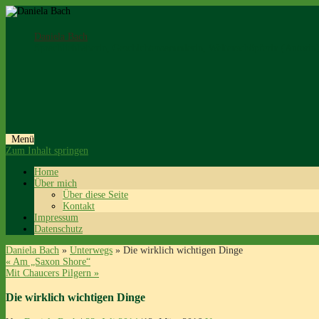
Daniela Bach
Sprachliebhaberin, Geschichtensammlerin, Weltenschöpferin (Autorin
Menü
Zum Inhalt springen
Home
Über mich
Über diese Seite
Kontakt
Impressum
Datenschutz
Daniela Bach
»
Unterwegs
» Die wirklich wichtigen Dinge
«
Am „Saxon Shore“
Mit Chaucers Pilgern
»
Die wirklich wichtigen Dinge