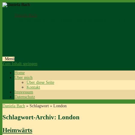
Daniela Bach
Sprachliebhaberin, Geschichtensammlerin, Weltenschöpferin (Autorin
Menü
Zum Inhalt springen
Home
Über mich
Über diese Seite
Kontakt
Impressum
Datenschutz
Daniela Bach
» Schlagwort » London
Schlagwort-Archiv:
London
Heimwärts