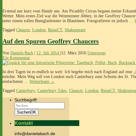
Erstmal nur kurz vom Handy aus. Am Picadilly Circus begann meine Erkund
Wetter. Mein erstes Ziel war die Westminster Abbey, in der Geoffrey Chaucer 
unter einem tollen Buntglasfenster in Blautönen. Fotografieren ist jedoch …
Tagged
Chaucer
,
London
,
ReiseCT
,
Shakespeare
Auf den Spuren Geoffrey Chaucers
Von
Daniela Bach
|
12. Juli 2014
|
12. März 2016
Unterwegs
Ein Kommentar
In drei Tagen ist es endlich so weit: Ich begebe mich nach England auf eine „li
möchte. Mein Weg soll von London nach Canterbury zum Schrein des St. Tho
einfachstem …
Weiterlesen
→
Tagged
Canterbury
,
Canterbury Tales
,
Chaucer
,
London
,
ReiseCT
,
Shakespea
Suchbegriff:
Suchen
OK
Kontakt
info@danielabach.de