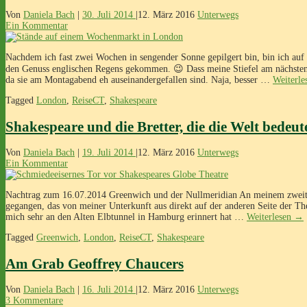
Von
Daniela Bach
|
30. Juli 2014
|
12. März 2016
Unterwegs
Ein Kommentar
Nachdem ich fast zwei Wochen in sengender Sonne gepilgert bin, bin ich au
den Genuss englischen Regens gekommen. 😉 Dass meine Stiefel am nächsten 
da sie am Montagabend eh auseinandergefallen sind. Naja, besser …
Weiterl
Tagged
London
,
ReiseCT
,
Shakespeare
Shakespeare und die Bretter, die die Welt bedeut
Von
Daniela Bach
|
19. Juli 2014
|
12. März 2016
Unterwegs
Ein Kommentar
Nachtrag zum 16.07.2014 Greenwich und der Nullmeridian An meinem zweite
gegangen, das von meiner Unterkunft aus direkt auf der anderen Seite der Th
mich sehr an den Alten Elbtunnel in Hamburg erinnert hat …
Weiterlesen
→
Tagged
Greenwich
,
London
,
ReiseCT
,
Shakespeare
Am Grab Geoffrey Chaucers
Von
Daniela Bach
|
16. Juli 2014
|
12. März 2016
Unterwegs
3 Kommentare